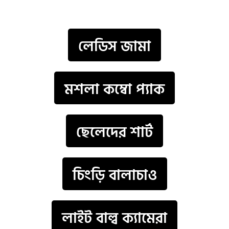
লেডিস জামা
মশলা কম্বো প্যাক
ছেলেদের শার্ট
চিংড়ি বালাচাও
লাইট বাল্ব ক্যামেরা