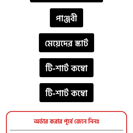
পাঞ্জবী
মেয়েদের স্কার্ট
টি-শার্ট কম্বো
টি-শার্ট কম্বো
অর্ডার করার পূর্বে জেনে নিনঃ